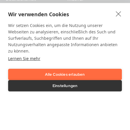
Karriere
Modern Slavery Act
Wir verwenden Cookies
Statement
FAQ
Vulnerability Disclosure Policy
Release Notes
Wir setzen Cookies ein, um die Nutzung unserer
Webseiten zu analysieren, einschließlich des Such und
IDnow Support
Surfverlaufs, Suchbegriffen und Ihnen auf Ihr
Nutzungsverhalten angepasste Informationen anbieten
zu können.
Lernen Sie mehr
Alle Cookies erlauben
LinkedIn
YouTube
Einstellungen
Kontakt
Benötigen Sie Unterstützung?
Kontaktieren Sie uns hier
.
IDnow GmbH (HQ)
Auenstraße 100, 80469 Munich, Germany