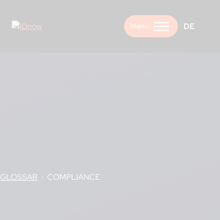
Skip
to
DE
content
GLOSSAR
›
COMPLIANCE