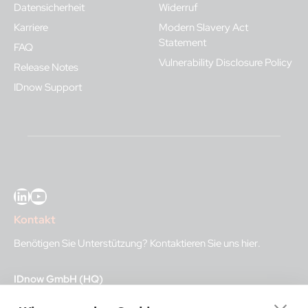
Datensicherheit
Widerruf
Karriere
Modern Slavery Act
Statement
FAQ
Vulnerability Disclosure Policy
Release Notes
IDnow Support
LinkedIn
YouTube
Kontakt
Benötigen Sie Unterstützung?
Kontaktieren Sie uns hier
.
IDnow GmbH (HQ)
Auenstraße 100, 80469 Munich, Germany