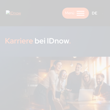
Skip
to
DE
content
Karriere
bei IDnow
.