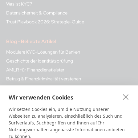
Was ist KYC?
Datensicherheit & Compliance
Trust Playbook 2026: Strategie-Guide
Blog - Beliebte Artikel
Modulare KYC-Lösungen für Banken
Geschichte der Identitätsprüfung
AMLR für Finanzdienstleister
Betrug & Finanzkriminalität verstehen
eID & digitale Identität in Deutschland
Wir verwenden Cookies
Glossar - Beliebte Begriffe
Wir setzen Cookies ein, um die Nutzung unserer
Webseiten zu analysieren, einschließlich des Such und
Identitätsprüfung
Surfverlaufs, Suchbegriffen und Ihnen auf Ihr
KYC Check
Nutzungsverhalten angepasste Informationen anbieten
Geldwäsche
zu können.