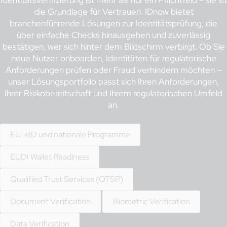
Identitätsverifizierung ist mehr als nur ein Pflichtfeld – sie ist
die Grundlage für Vertrauen. IDnow bietet
branchenführende Lösungen zur Identitätsprüfung, die
über einfache Checks hinausgehen und zuverlässig
bestätigen, wer sich hinter dem Bildschirm verbirgt. Ob Sie
neue Nutzer onboarden, Identitäten für regulatorische
Anforderungen prüfen oder Fraud verhindern möchten –
unser Lösungsportfolio passt sich Ihren Anforderungen,
Ihrer Risikobereitschaft und Ihrem regulatorischen Umfeld
an.
EU-eID und nationale Programme
EUDI Wallet Readiness
Qualified Trust Services (QTSP)
Document Verification
Biometric Verification
Data Verification