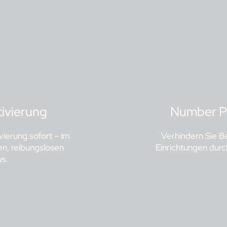
tivierung
Number Po
ierung sofort – im
Verhindern Sie 
en, reibungslosen
Einrichtungen durc
ws.