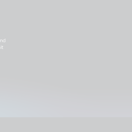
e
und
it