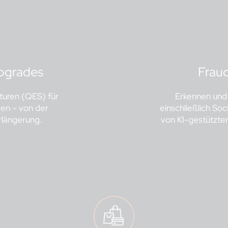
pgrades
Frau
aturen (QES) für
Erkennen und 
gen – von der
einschließlich So
rlängerung.
von KI-gestützten