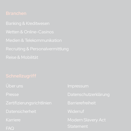
CEOs führender Finanzinstitute in den Bereichen Strategie,
Management – ein Beleg für seinen Unternehmergeist und
Transformation und Wachstum — in Europa, den USA
sein Engagement im Bereich Identitätsmanagement.
Branchen
und Asien. Philippe Morel hält einen MBA der Harvard
Business School sowie einen Abschluss in Finance der HEC
Banking & Kreditwesen
Paris.
Wetten & Online-Casinos
Medien & Telekommunikation
Recruiting & Personalvermittlung
Reise & Mobilität
Schnellzugriff
Über uns
Impressum
Presse
Datenschutzerklärung
Zertifizierungsrichtlinien
Barrierefreiheit
Datensicherheit
Widerruf
Karriere
Modern Slavery Act
Statement
FAQ