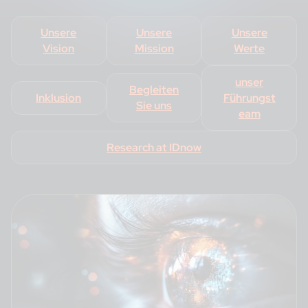
Unsere
Unsere
Unsere
Vision
Mission
Werte
unser
Begleiten
Inklusion
Führungst
Sie uns
eam
Research at IDnow