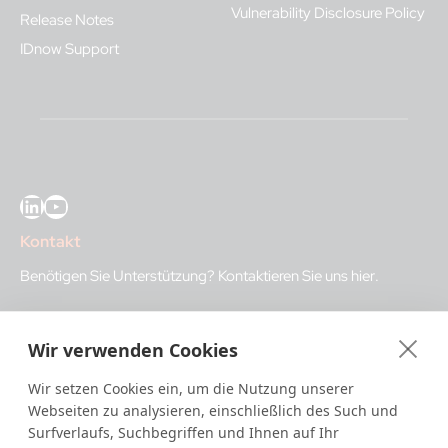
Vulnerability Disclosure Policy
Release Notes
IDnow Support
LinkedIn
YouTube
Kontakt
Benötigen Sie Unterstützung?
Kontaktieren Sie uns hier
.
IDnow GmbH (HQ)
Wir verwenden Cookies
Auenstraße 100, 80469 Munich, Germany
Wir setzen Cookies ein, um die Nutzung unserer
Geschäftszeiten
Webseiten zu analysieren, einschließlich des Such und
Surfverlaufs, Suchbegriffen und Ihnen auf Ihr
I
dent-Center