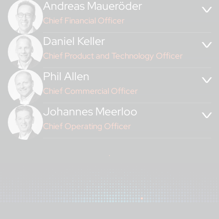
Andreas Maueröder
Chief Financial Officer
Daniel Keller
Chief Product and Technology Officer
Phil Allen
Chief Commercial Officer
Johannes Meerloo
Chief Operating Officer
.
Philippe
Morel ist eine strategisch geprägte Führungspersönlichkeit
mit mehr als 30 Jahren Erfahrung in
den Bereichen Finanzdienstleistungen, regulierte Technolo