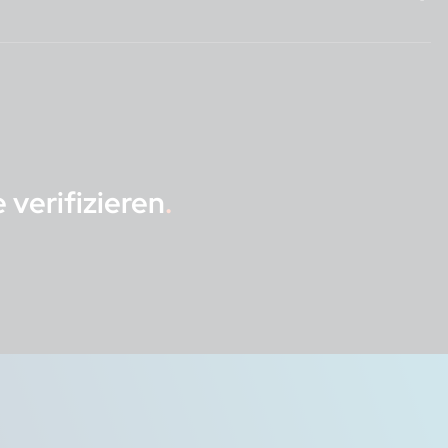
gibt seine eigene IBAN ein. Unser System erkennt die
nhaber.
est, dass die IBAN mithilfe einer
verifizieren
.