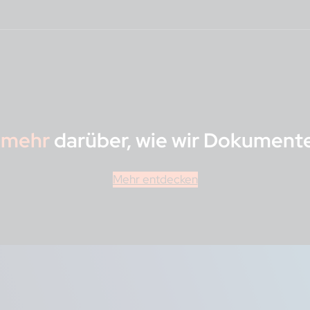
litätscheck: Betrug in der Praxis
 Betrüger meldet sich mit gestohlenen Identitätsdaten an und 
krepanz zwischen der angegebenen Identität und dem Kontoi
Realitätscheck: Betrug in
der Praxis
Ein Nutzer legt eine RIB vor, wir stellen jedoch f
Drittanbieteranwendung gefälscht wurde.
e mehr
darüber, wie wir Dokumente 
Mehr entdecken