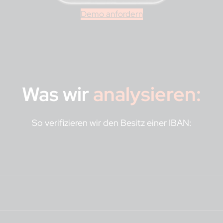
Demo anfordern
Was wir
analysieren:
So verifizieren wir den Besitz einer IBAN:
itätscheck: Betrug in der Praxis
utzer legt ein Dokument mit einer plausiblen IBAN vor, das F
überein. Es wird sofort markiert und kann nicht weiter bearbe