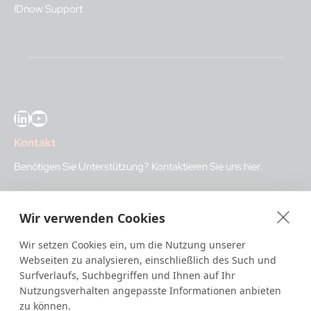
IDnow Support
LinkedIn
YouTube
Kontakt
Benötigen Sie Unterstützung?
Kontaktieren Sie uns hier
.
IDnow GmbH (HQ)
Wir verwenden Cookies
Auenstraße 100, 80469 Munich, Germany
Wir setzen Cookies ein, um die Nutzung unserer
Geschäftszeiten
Webseiten zu analysieren, einschließlich des Such und
Surfverlaufs, Suchbegriffen und Ihnen auf Ihr
I
dent-Center
Nutzungsverhalten angepasste Informationen anbieten
08:00 – 00:00 Uhr MEZ reguläre Zeiten
zu können.