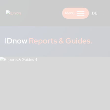
Skip
to
DE
content
IDnow
Reports & Guides.