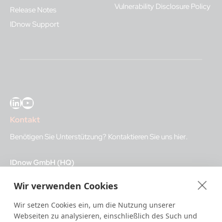
Vulnerability Disclosure Policy
Release Notes
IDnow Support
LinkedIn
YouTube
Kontakt
Benötigen Sie Unterstützung?
Kontaktieren Sie uns hier
.
IDnow GmbH (HQ)
Auenstraße 100, 80469 Munich, Germany
Wir verwenden Cookies
Geschäftszeiten
Wir setzen Cookies ein, um die Nutzung unserer
Webseiten zu analysieren, einschließlich des Such und
I
dent-Center