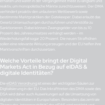
erhalten und waren in der Vergangenheit meist zu langsam und
reaktiv, um monopolistische Märkte zurechtzuweisen. Der DMA
verhindert proaktiv den unlauteren Wettbewerb sowie
bestimmte Marktpraktiken der Gatekeeper. Dabei erlaubt das
Gesetz Untersuchungen durchzuführen und Verstöße zu
Sanktionieren. Dabei können Zwangsgelder von bis zu 10
Prozent des Jahresumsatzes verhängt werden – im
Wiederholungsfall sogar 20 Prozent. Die neuen Strafhöhen
sollen eine relevante Wirkung erzeugen und der EU helfen ihre
Marktvorschriften durchzusetzen.
Welche Vorteile bringt der Digital
Markets Act in Bezug auf eIDAS &
digitale Identitäten?
Die
eIDAS Verordnung
ist eines der wichtigsten Säulen zur
Digitalisierung in der EU. Das Inkrafttreten des DMA sowie des
DSA wird daher auch Auswirkungen auf die Umsetzung von
digitalen Identitäten in Europa haben. Besonders das zentrale
Thema der „Interoperabilität“ der eIDAS wird gestärkt und