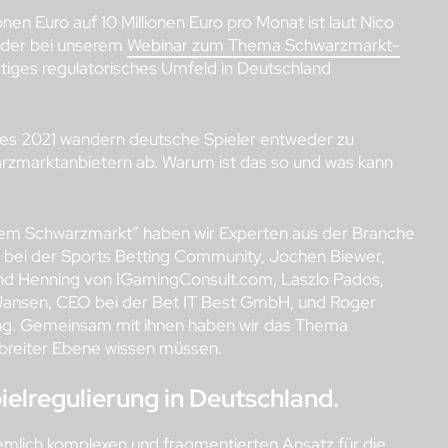
n Euro auf 10 Millionen Euro pro Monat ist laut Nico
 der bei unserem
Webinar zum Thema Schwarzmarkt-
stiges regulatorisches Umfeld in Deutschland
ages 2021 wandern deutsche Spieler entweder zu
rzmarktanbietern ab. Warum ist das so und was kann
em Schwarzmarkt“ haben wir Experten aus der Branche
r bei der Sports Betting Community, Jochen Biewer,
rnd Henning von IGamingConsult.com, Laszlo Pados,
ansen, CEO bei der Bet IT Best GmbH, und Roger
ing. Gemeinsam mit ihnen haben wir das Thema
 breiter Ebene wissen müssen.
ielregulierung in Deutschland.
emlich komplexen und fragmentierten Ansatz für die