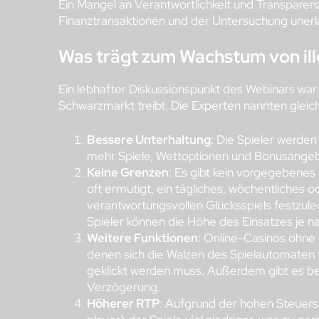
Ein Mangel an Verantwortlichkeit und Transparen
Finanztransaktionen und der Untersuchung unerla
Was trägt zum Wachstum von ill
Ein lebhafter Diskussionspunkt des Webinars wa
Schwarzmarkt treibt. Die Experten nannten glei
Bessere Unterhaltung
: Die Spieler werde
mehr Spiele, Wettoptionen und Bonusange
Keine Grenzen
: Es gibt kein vorgegebenes
oft ermutigt, ein tägliches, wöchentliches o
verantwortungsvollen Glücksspiels festzulege
Spieler können die Höhe des Einsatzes je na
Weitere Funktionen
: Online-Casinos ohne 
denen sich die Walzen des Spielautomaten 
geklickt werden muss. Außerdem gibt es be
Verzögerung.
Höherer RTP
: Aufgrund der hohen Steuersä