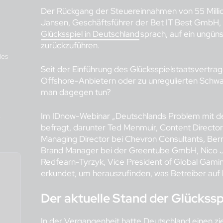
Der Rückgang der Steuereinnahmen von 55 Millione
Jansen, Geschäftsführer der Bet IT Best GmbH,
Glücksspiel in Deutschland
sprach, auf ein ungün
zurückzuführen.
des
Seit der Einführung des Glücksspielstaatsvertr
Offshore-Anbietern oder zu unregulierten Schwa
man dagegen tun?
Im IDnow-Webinar „Deutschlands Problem mit d
r
befragt, darunter Ted Menmuir, Content Directo
Managing Director bei Chevron Consultants, Be
Brand Manager bei der Greentube GmbH, Nico J
Redfearn-Tyrzyk, Vice President of Global Gam
erkundet, um herauszufinden, was Betreiber auf
Der aktuelle Stand der Glückssp
In der Vergangenheit hatte Deutschland einen zi