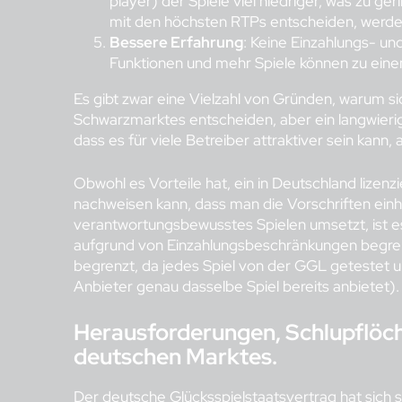
player) der Spiele viel niedriger, was zu ger
mit den höchsten RTPs entscheiden, werden
Bessere Erfahrung
: Keine Einzahlungs- und
Funktionen und mehr Spiele können zu ein
Es gibt zwar eine Vielzahl von Gründen, warum si
Schwarzmarktes entscheiden, aber ein langwieri
dass es für viele Betreiber attraktiver sein kann
Obwohl es Vorteile hat, ein in Deutschland lizenzi
nachweisen kann, dass man die Vorschriften ein
verantwortungsbewusstes Spielen umsetzt, ist es 
aufgrund von Einzahlungsbeschränkungen begrenz
begrenzt, da jedes Spiel von der GGL getestet
Anbieter genau dasselbe Spiel bereits anbietet)
Herausforderungen, Schlupflöch
deutschen Marktes.
Der deutsche Glücksspielstaatsvertrag hat sich s