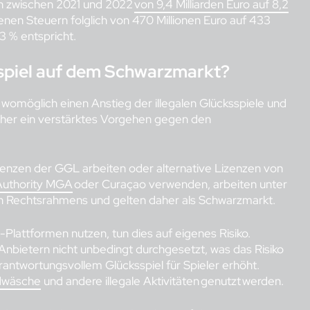
en zwischen 2021 und 2022
von 9,4 Milliarden Euro auf 8,2
en Steuern folglich von 470 Millionen Euro auf 433
3 % entspricht.
sspiel auf dem Schwarzmarkt?
omöglich einen Anstieg der illegalen Glücksspiele und
aher ein verstärktes Vorgehen gegen den
izenzen der GGL arbeiten oder alternative Lizenzen von
Authority MGA
oder Curaçao verwenden, arbeiten unter
n Rechtsrahmens und gelten daher als Schwarzmarkt.
e-Plattformen nutzen, tun dies auf eigenes Risiko.
nbietern nicht unbedingt durchgesetzt, was das Risiko
rantwortungsvollem Glücksspiel für Spieler erhöht.
ldwäsche
und andere illegale Aktivitäten genutzt werden.