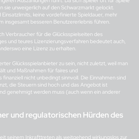
ingeren Auszahlungen führt. Da sich Spieler oft für Spiele
 sie unweigerlich auf den Schwarzmarkt gelockt.
 Einsatzlimits, keine vordefinierte Spieldauer, mehr
em insgesamt besseren Benutzererlebnis führen.
ch Verbraucher für die Glücksspielseiten des
ges und teures Lizenzierungsverfahren bedeutet auch,
, anderswo eine Lizenz zu erhalten.
erter Glücksspielanbieter zu sein, nicht zuletzt, weil man
hält und Maßnahmen für faires und
finanziell nicht unbedingt sinnvoll. Die Einnahmen sind
t, die Steuern sind hoch und das Angebot ist
 und genehmigt werden muss (auch wenn ein anderer
.
er und regulatorischen Hürden des
eit seinem Inkrafttreten als weitgehend wirkungslos zur