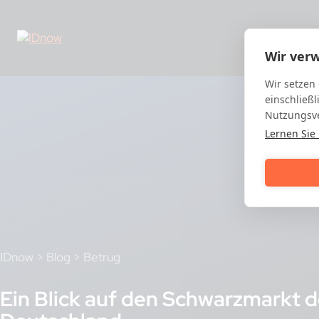
Skip
to
content
Wir ver
Wir setzen
einschließl
Nutzungsve
Lernen Sie
IDnow
>
Blog
>
Betrug
Ein Blick auf den Schwarzmarkt d