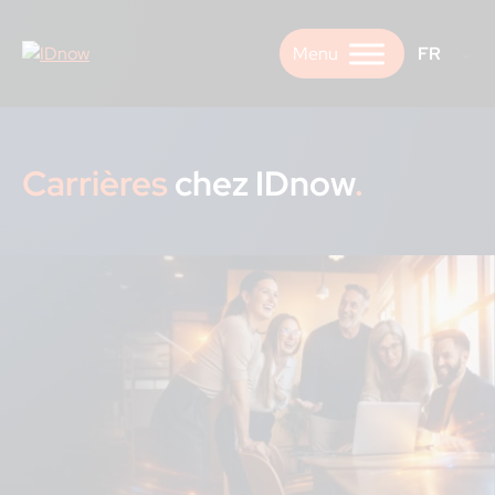
Skip
to
FR
content
Carrières
chez IDnow
.