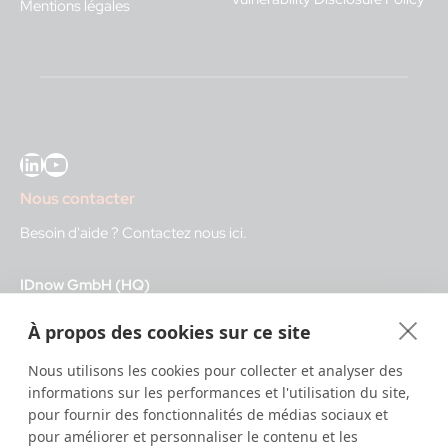
Mentions légales
LinkedIn
YouTube
Nous contacter
Besoin d'aide ?
Contactez nous ici
.
IDnow GmbH (HQ)
Auenstraße 100, 80469 Munich, Germany
À propos des cookies sur ce site
Heures d'ouverture
Nous utilisons les cookies pour collecter et analyser des
informations sur les performances et l'utilisation du site,
Centre d'identification
pour fournir des fonctionnalités de médias sociaux et
8:00 – 12:00. CET - service diurne
pour améliorer et personnaliser le contenu et les
12:00 – 20:00 CET - service nocturne