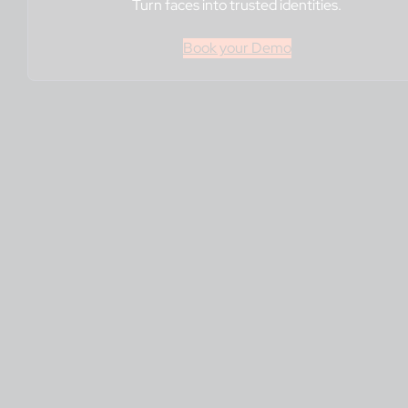
Turn faces into trusted identities.
Book your Demo