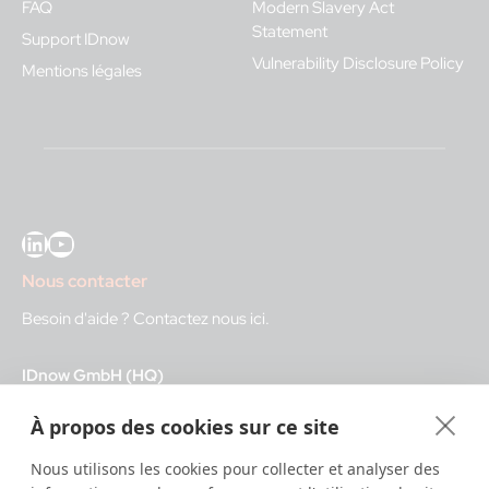
FAQ
Modern Slavery Act
Statement
Support IDnow
Vulnerability Disclosure Policy
Mentions légales
LinkedIn
YouTube
Nous contacter
Besoin d'aide ?
Contactez nous ici
.
IDnow GmbH (HQ)
Auenstraße 100, 80469 Munich, Germany
À propos des cookies sur ce site
Heures d'ouverture
Nous utilisons les cookies pour collecter et analyser des