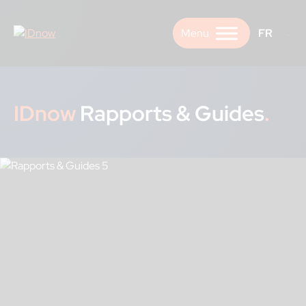
Skip
to
FR
content
IDnow
Rapports & Guides
.