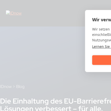
Skip
to
content
Wir ver
Wir setzen
einschließl
Nutzungsve
Lernen Sie
IDnow
>
Blog
Die Einhaltung des EU-Barrierefr
Lösungen verbessert – für alle.