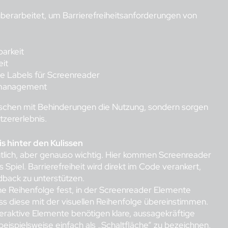
berarbeitet, um Barrierefreiheitsanforderungen von
barkeit
eit
ge Labels für Screenreader
usmanagement
nschen mit Behinderungen die Nutzung, sondern sorgen
zererlebnis.
s hinter den Kulissen
htlich, aber genauso wichtig. Hier kommen Screenreader
Spiel. Barrierefreiheit wird direkt im Code verankert,
dback zu unterstützen.
he Reihenfolge fest, in der Screenreader Elemente
s diese mit der visuellen Reihenfolge übereinstimmen.
eraktive Elemente benötigen klare, aussagekräftige
eispielsweise einfach als „Schaltfläche“ zu bezeichnen,