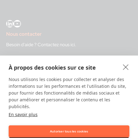
LinkedIn
YouTube
Nous contacter
Besoin d'aide ?
Contactez nous ici
.
IDnow GmbH (HQ)
À propos des cookies sur ce site
Auenstraße 100, 80469 Munich, Germany
Nous utilisons les cookies pour collecter et analyser des
Heures d'ouverture
informations sur les performances et l'utilisation du site,
pour fournir des fonctionnalités de médias sociaux et
Centre d'identification
pour améliorer et personnaliser le contenu et les
8:00 – 12:00. CET - service diurne
publicités.
12:00 – 20:00 CET - service nocturne
En savoir plus
IT
24/7
Autoriser tous les cookies