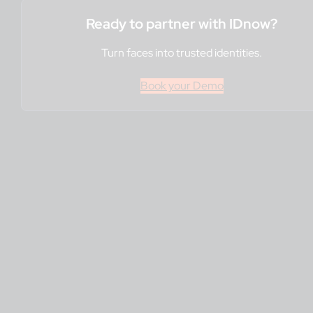
Ready to partner with IDnow?
Turn faces into trusted identities.
Book your Demo