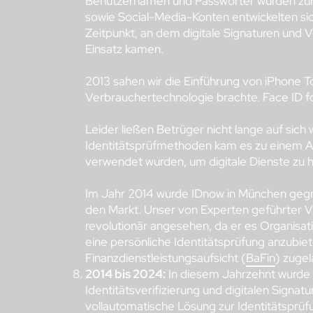
Benutzernamen und Passwörter wurden zur 
sowie Social-Media-Konten entwickelten sic
Zeitpunkt, an dem digitale Signaturen und 
Einsatz kamen.
2013 sahen wir die Einführung von iPhone T
Verbrauchertechnologie brachte. Face ID fo
Leider ließen Betrüger nicht lange auf sich
Identitätsprüfmethoden kam es zu einem An
verwendet wurden, um digitale Dienste zu 
Im Jahr 2014 wurde IDnow in München gegrü
den Markt. Unser von Experten geführter V
revolutionär angesehen, da er es Organisati
eine persönliche Identitätsprüfung anzubie
Finanzdienstleistungsaufsicht (
BaFin
) zuge
2014 bis 2024:
In diesem Jahrzehnt wurde
Identitätsverifizierung und digitalen Signatu
vollautomatische Lösung zur Identitätsprüf