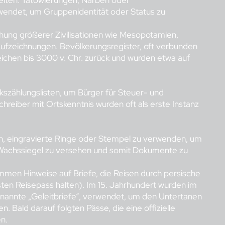
iten. Tätowierungen, Narben oder
ndet, um Gruppenidentität oder Status zu
hung größerer Zivilisationen wie Mesopotamien,
ufzeichnungen. Bevölkerungsregister, oft verbunden
ichen bis 3000 v. Chr. zurück und wurden etwa auf
kszählungslisten, um Bürger für Steuer- und
Schreiber mit Ortskenntnis wurden oft als erste Instanz
h, eingravierte Ringe oder Stempel zu verwenden, um
t Wachssiegel zu versehen und somit Dokumente zu
men Hinweise auf Briefe, die Reisen durch persische
sten Reisepass halten). Im 15. Jahrhundert wurden im
genannte „Geleitbriefe“, verwendet, um den Untertanen
n. Bald darauf folgten Pässe, die eine offizielle
n.