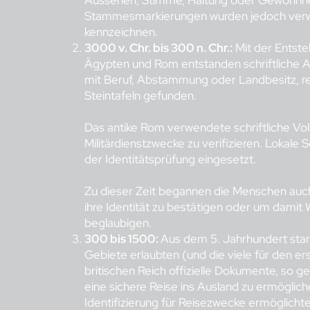
Aussehen, Stimme, Haltung oder Gewohnhe
Stammesmarkierungen wurden jedoch verwe
kennzeichnen.
3000 v. Chr. bis 300 n. Chr.:
Mit der Entste
Ägypten und Rom entstanden schriftliche A
mit Beruf, Abstammung oder Landbesitz, re
Steintafeln gefunden.
Das antike Rom verwendete schriftliche Vol
Militärdienstzwecke zu verifizieren. Lokale 
der Identitätsprüfung eingesetzt.
Zu dieser Zeit begannen die Menschen auc
ihre Identität zu bestätigen oder um dami
beglaubigen.
300 bis 1500:
Aus dem 5. Jahrhundert stam
Gebiete erlaubten (und die viele für den er
britischen Reich offizielle Dokumente, so 
eine sichere Reise ins Ausland zu ermögliche
Identifizierung für Reisezwecke ermöglichte