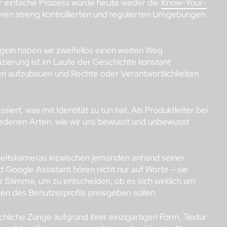
ser einfache Prozess würde heute weder die
Know-Your-
seren streng kontrollierten und regulierten Umgebungen
geln haben wir zweifellos einen weiten Weg
izierung ist im Laufe der Geschichte konstant
en aufzubauen und Rechte oder Verantwortlichkeiten
ssiert, was mit Identität zu tun hat. Als Produktleiter bei
iedenen Arten, wie wir uns bewusst und unbewusst
heitskameras inzwischen jemanden anhand seiner
d Google Assistant hören nicht nur auf Worte – sie
 Stimme, um zu entscheiden, ob es sich wirklich um
en des Benutzerprofils preisgeben sollen.
schliche Zunge aufgrund ihrer einzigartigen Form, Textur