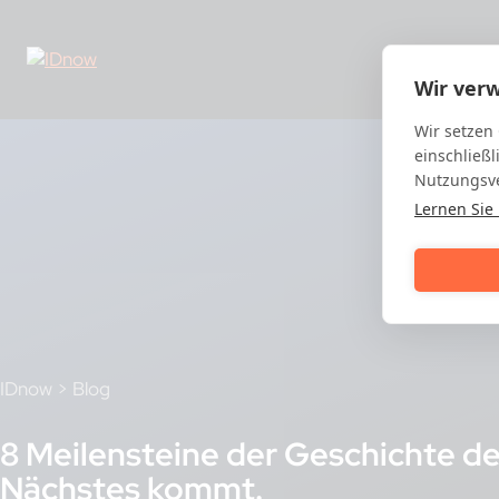
Skip
to
content
Wir ver
Wir setzen
einschließl
Nutzungsve
Lernen Sie
IDnow
>
Blog
8 Meilensteine der Geschichte de
Nächstes kommt.