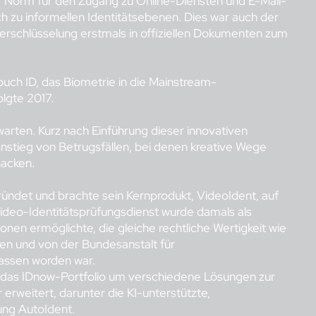
Norm für den Zugang zu Online-Diensten und E-Mail-
h zu informellen Identitätsebenen. Dies war auch der
Verschlüsselung erstmals in offiziellen Dokumenten zum
ouch ID, das Biometrie in die Mainstream-
lgte 2017.
 warten. Kurz nach Einführung dieser innovativen
stieg von Betrugsfällen, bei denen kreative Wege
hacken.
ndet und brachte sein Kernprodukt, VideoIdent, auf
ideo-Identitätsprüfungsdienst wurde damals als
onen ermöglichte, die gleiche rechtliche Wertigkeit wie
ten und von der Bundesanstalt für
lassen worden war.
 das IDnow-Portfolio um verschiedene Lösungen zur
r erweitert, darunter die KI-unterstützte,
ung AutoIdent.