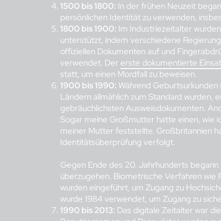
1500 bis 1800:
In der frühen Neuzeit began
persönlichen Identität zu verwenden, insb
1800 bis 1900:
Im Industriezeitalter wurden 
unterstützt, indem verschiedene Regierunge
offiziellen Dokumenten auf und Fingerabdr
verwendet. Der
erste dokumentierte Einsa
statt, um einen Mordfall zu beweisen.
1900 bis 1990:
Während Geburtsurkunden u
Ländern allmählich zum Standard wurden, e
gebräuchlichsten Ausweisdokumenten. Ande
Sogar meine Großmutter hatte einen, wie i
meiner Mutter feststellte. Großbritannien 
Identitätsüberprüfung verfolgt.
Gegen Ende des 20. Jahrhunderts begann m
überzugehen. Biometrische Verfahren wie
wurden eingeführt, um Zugang zu Hochsiche
wurde 1984 verwendet, um Zugang zu siche
1990 bis 2013:
Das digitale Zeitalter war die