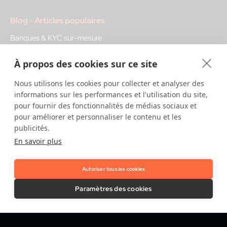
Blog - Articles populaires
Banques & KYC sur-mesure
Historique de la vérification d'identité
À propos des cookies sur ce site
L'essentiel sur l'AMLR
Le vrai visage de la fraude
Nous utilisons les cookies pour collecter et analyser des
informations sur les performances et l'utilisation du site,
L'utilisation des eID
pour fournir des fonctionnalités de médias sociaux et
Les composants clés du KYC
pour améliorer et personnaliser le contenu et les
publicités.
En savoir plus
Glossary - Termes populaires
eIDAS
Autoriser tous les cookies
AMLD6
Paramètres des cookies
Fraude par ressemblance
Services de confiance qualifiés