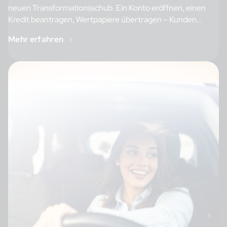
neuen Transformationsschub. Ein Konto eröffnen, einen
Kredit beantragen, Wertpapiere übertragen – Kunden
erwarten […]
Mehr erfahren