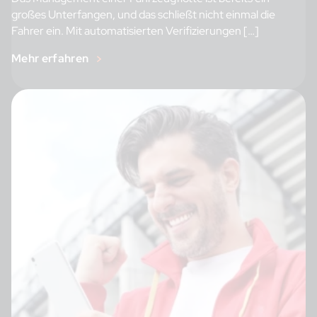
großes Unterfangen, und das schließt nicht einmal die
Fahrer ein. Mit automatisierten Verifizierungen […]
Mehr erfahren