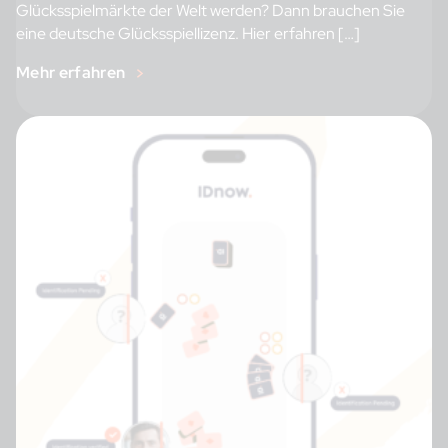
Glücksspielmärkte der Welt werden? Dann brauchen Sie
eine deutsche Glücksspiellizenz. Hier erfahren […]
Mehr erfahren