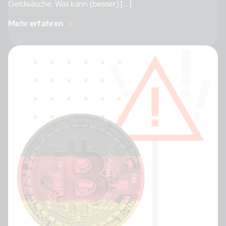
Geldwäsche. Was kann (besser) […]
Mehr erfahren