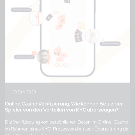
28 Sep 2023
Online Casino Verifizierung: Wie können Betreiber
Spieler von den Vorteilen von KYC überzeugen?
Die Verifizierung von persönlichen Daten im Online-Casino
im Rahmen eines KYC-Prozesses dient zur Überprüfung der