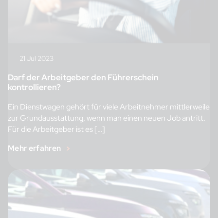
21 Jul 2023
Darf der Arbeitgeber den Führerschein
kontrollieren?
Ein Dienstwagen gehört für viele Arbeitnehmer mittlerweile
zur Grundausstattung, wenn man einen neuen Job antritt.
Für die Arbeitgeber ist es […]
Mehr erfahren