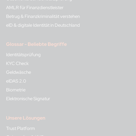
AMLR für Finanzdienstleister
Betrug & Finanzkriminalität verstehen
eID & digitale Identität in Deutschland
Glossar - Beliebte Begriffe
Identitätsprüfung
KYC Check
Geldwäsche
eIDAS 2.0
Biometrie
Elektronische Signatur
Unsere Lösungen
Trust Platform