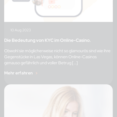
10 Aug 2023
Die Bedeutung von KYC im Online-Casino.
Obwohl sie möglicherweise nicht so glamourös sind wie ihre
Gegenstücke in Las Vegas, können Online-Casinos
genauso gefährlich und voller Betrug […]
Mehr erfahren