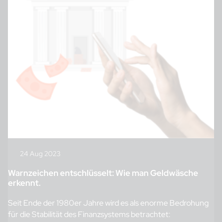
24 Aug 2023
Warnzeichen entschlüsselt: Wie man Geldwäsche
erkennt.
Seit Ende der 1980er Jahre wird es als enorme Bedrohung
für die Stabilität des Finanzsystems betrachtet: