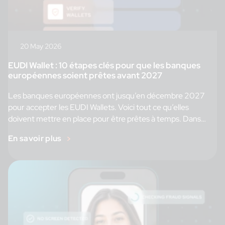
20 May 2026
EUDI Wallet : 10 étapes clés pour que les banques
européennes soient prêtes avant 2027
Les banques européennes ont jusqu’en décembre 2027
pour accepter les EUDI Wallets. Voici tout ce qu’elles
doivent mettre en place pour être prêtes à temps. Dans
le précédent article de notre série «
En savoir plus
Tout ce que vous devez savoir sur l’EUDI Wallet »,
nous avons examiné l’avancement de chaque État membre
dans […]