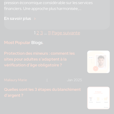
pression économique considérable sur les services
financiers. Une approche plus harmonisée,
à l’échellepaneuropéenne, de la vérification d’identité et de
En savoir plus
la […]
1
2
3
…
11
Page suivante
Most Popular
Blogs
.
Protection des mineurs : comment les
sites pour adultes s’adaptent à la
vérification d’âge obligatoire ?
Mallaury Marie
|
Jan 2025
Quelles sont les 3 étapes du blanchiment
d’argent ?