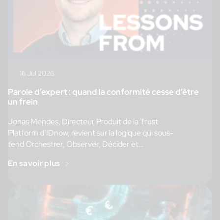
16 Jul 2026
Parole d’expert : quand la conformité cesse d’être
un frein
Jonas Mendes, Directeur Produit de la Trust
Platform d’IDnow, revient sur la logique qui sous-
tend Orchestrer, Observer, Décider et
sur l’importance de cet ordre. l y a une question
En savoir plus
à laquelle je reviens souvent quand je réfléchis au produit : q
uel est le vrai problème ? Pas
le problème tel qu’il est formulé. Pas celui qui figure dans […]