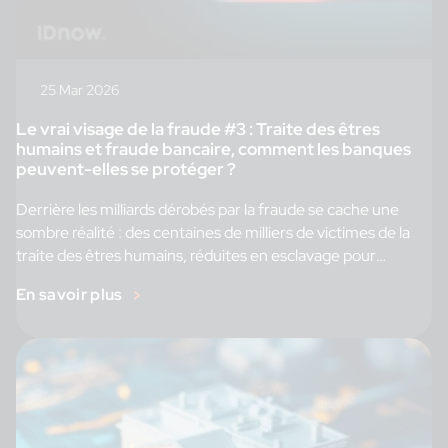
25 Mar 2026
Le vrai visage de la fraude #3 : Traite des êtres
humains et fraude bancaire, comment les banques
peuvent-elles se protéger ?
Derrière les milliards dérobés par la fraude se cache une
sombre réalité : des centaines de milliers de victimes de la
traite des êtres humains, réduites en esclavage pour
exécuter des arnaques. Cet article explore comment les
En savoir plus
réseaux criminels recrutent et forment leur main-d’œuvre
forcée, et révèle les stratégies que les banques peuvent
adopter – de la vérification d’identité renforcée au partage
de renseignements – pour briser ce cycle et protéger leurs
clients.