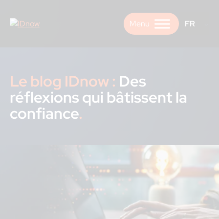
Skip
to
FR
content
Le blog IDnow :
Des
réflexions qui bâtissent la
confiance
.