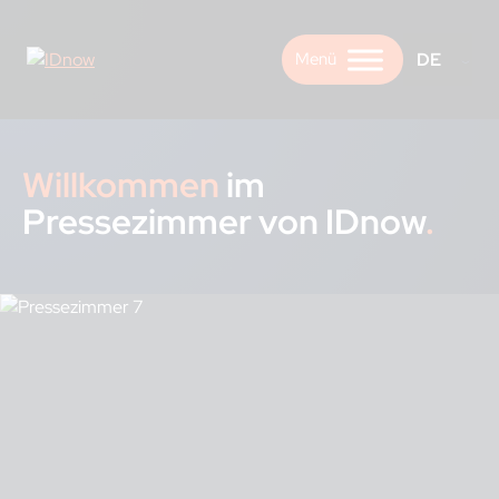
Skip
to
DE
content
Willkommen
im
Pressezimmer von IDnow
.