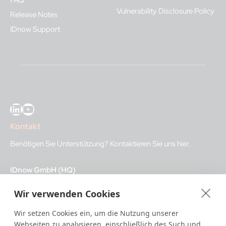
FAQ
Vulnerability Disclosure Policy
Release Notes
IDnow Support
LinkedIn
YouTube
Kontakt
Benötigen Sie Unterstützung?
Kontaktieren Sie uns hier
.
IDnow GmbH (HQ)
Auenstraße 100, 80469 Munich, Germany
Wir verwenden Cookies
Geschäftszeiten
Wir setzen Cookies ein, um die Nutzung unserer
Webseiten zu analysieren, einschließlich des Such und