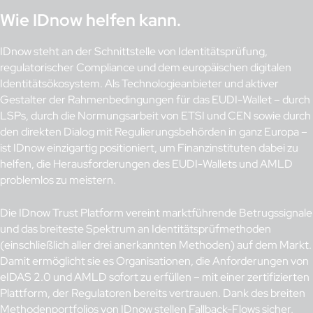
Wie IDnow helfen kann.
IDnow steht an der Schnittstelle von Identitätsprüfung,
regulatorischer Compliance und dem europäischen digitalen
Identitätsökosystem. Als Technologieanbieter und aktiver
Gestalter der Rahmenbedingungen für das EUDI-Wallet – durch
LSPs, durch die Normungsarbeit von ETSI und CEN sowie durch
den direkten Dialog mit Regulierungsbehörden in ganz Europa –
ist IDnow einzigartig positioniert, um Finanzinstituten dabei zu
helfen, die Herausforderungen des EUDI-Wallets und AMLD
problemlos zu meistern.
Die IDnow Trust Platform vereint marktführende Betrugssignale
und das breiteste Spektrum an Identitätsprüfmethoden
(einschließlich aller drei anerkannten Methoden) auf dem Markt.
Damit ermöglicht sie es Organisationen, die Anforderungen von
eIDAS 2.0 und AMLD sofort zu erfüllen – mit einer zertifizierten
Plattform, der Regulatoren bereits vertrauen. Dank des breiten
Methodenportfolios von IDnow stellen Fallback-Flows sicher,