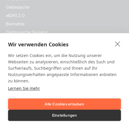
Geldwäsche
eIDAS 2.0
Biometrie
Elektronische Signatur
Wir verwenden Cookies
Unsere Lösungen
Wir setzen Cookies ein, um die Nutzung unserer
Trust Platform
Webseiten zu analysieren, einschließlich des Such und
Surfverlaufs, Suchbegriffen und Ihnen auf Ihr
Onboarding & KYC
Nutzungsverhalten angepasste Informationen anbieten
Attributprüfung & Screening
zu können.
Biometrische Authentifizierung
Lernen Sie mehr
Betrugs- & Risikoüberwachung
Digitale Signatur & Vertrauensdienste
Alle Cookies erlauben
Einstellungen
Branchen