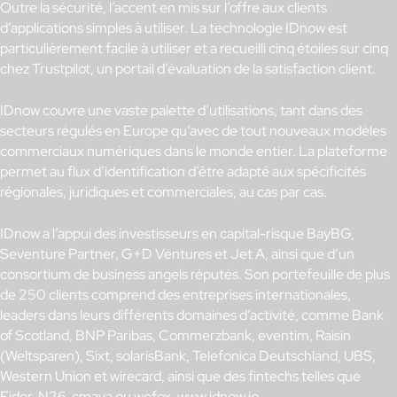
Outre la sécurité, l’accent en mis sur l’offre aux clients
d’applications simples à utiliser. La technologie IDnow est
particulièrement facile à utiliser et a recueilli cinq étoiles sur cinq
chez Trustpilot, un portail d’évaluation de la satisfaction client.
IDnow couvre une vaste palette d’utilisations, tant dans des
secteurs régulés en Europe qu’avec de tout nouveaux modèles
commerciaux numériques dans le monde entier. La plateforme
permet au flux d’identification d’être adapté aux spécificités
régionales, juridiques et commerciales, au cas par cas.
IDnow a l’appui des investisseurs en capital-risque BayBG,
Seventure Partner, G+D Ventures et Jet A, ainsi que d’un
consortium de business angels réputés. Son portefeuille de plus
de 250 clients comprend des entreprises internationales,
leaders dans leurs différents domaines d’activité, comme Bank
of Scotland, BNP Paribas, Commerzbank, eventim, Raisin
(Weltsparen), Sixt, solarisBank, Telefonica Deutschland, UBS,
Western Union et wirecard, ainsi que des fintechs telles que
Fidor, N26, smava ou wefox. www.idnow.io