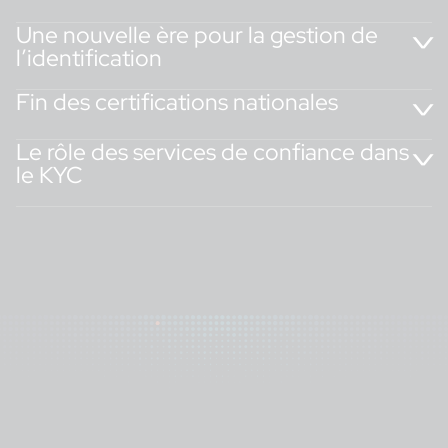
Une nouvelle ère pour la gestion de
l’identification
eID
Fin des certifications nationales
QTS
AMLR
eIDAS 2
Le rôle des services de confiance dans
vérification
le KYC
d’identité
Services de Confiance
Qualifiés
signatures électroniques qualifiées
QEAA
Services de
confiance qualifié