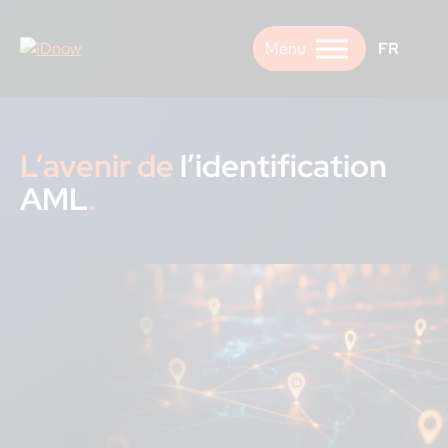
Skip
to
FR
content
L’avenir de
l’identification
AML
.