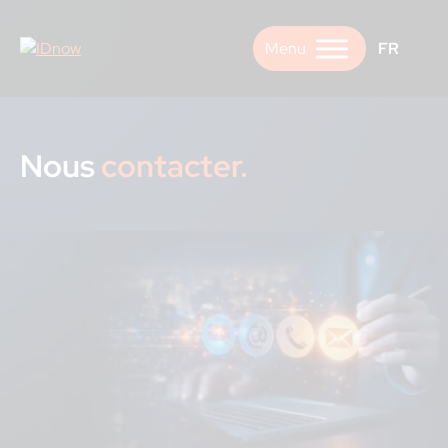
Skip
to
FR
content
Nous
contacter.