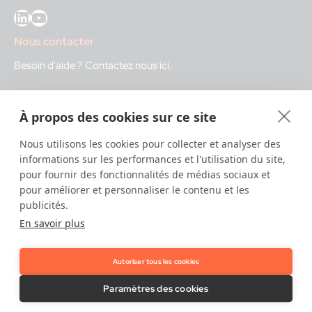
LinkedIn
YouTube
Nous contacter
Besoin d'aide ?
Contactez nous ici
.
IDnow GmbH (HQ)
À propos des cookies sur ce site
Auenstraße 100, 80469 Munich, Germany
Nous utilisons les cookies pour collecter et analyser des
Heures d'ouverture
informations sur les performances et l'utilisation du site,
pour fournir des fonctionnalités de médias sociaux et
Centre d'identification
pour améliorer et personnaliser le contenu et les
8:00 – 12:00. CET - service diurne
publicités.
12:00 – 20:00 CET - service nocturne
En savoir plus
IT
24/7
Autoriser tous les cookies
Copyright © 2026 IDnow.
Paramètres des cookies