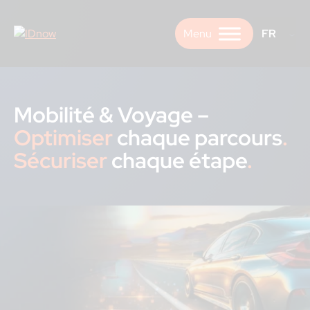
Skip
to
FR
content
Mobilité & Voyage –
Optimiser
chaque parcours
.
Sécuriser
chaque étape
.