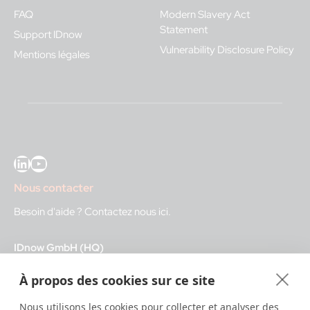
FAQ
Modern Slavery Act
Statement
Support IDnow
Vulnerability Disclosure Policy
Mentions légales
LinkedIn
YouTube
Nous contacter
Besoin d'aide ?
Contactez nous ici
.
IDnow GmbH (HQ)
Auenstraße 100, 80469 Munich, Germany
À propos des cookies sur ce site
Heures d'ouverture
Nous utilisons les cookies pour collecter et analyser des