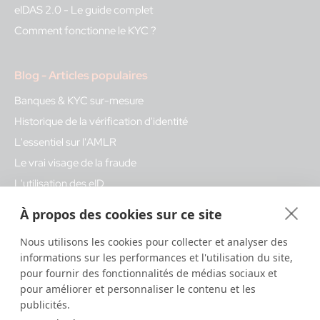
eIDAS 2.0 - Le guide complet
Comment fonctionne le KYC ?
Blog - Articles populaires
Banques & KYC sur-mesure
Historique de la vérification d'identité
L'essentiel sur l'AMLR
Le vrai visage de la fraude
L'utilisation des eID
Les composants clés du KYC
À propos des cookies sur ce site
Nous utilisons les cookies pour collecter et analyser des
Glossary - Termes populaires
informations sur les performances et l'utilisation du site,
pour fournir des fonctionnalités de médias sociaux et
eIDAS
pour améliorer et personnaliser le contenu et les
AMLD6
publicités.
Fraude par ressemblance