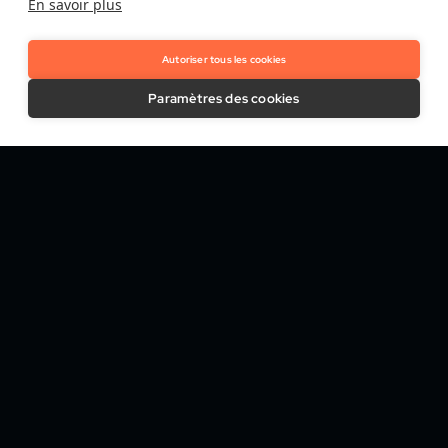
En savoir plus
Services de confiance qualifiés
Autoriser tous les cookies
Nos solutions
Paramètres des cookies
Trust Platform
Onboarding & KYC
Vérification d'attributs & screening
Authentification biométrique
Analyse des risques et identification des fraudes
Signatures électroniques & Services de confiance
Industries
Banques & Institutions de crédit
Casinos & Paris en ligne
Médias & Télécommunications