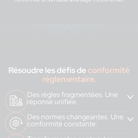
Résoudre les défis de
conformité
réglementaire.
Des règles fragmentées. Une
réponse unifiée.
Des normes changeantes. Une
La complexité des réglementations nationales ne doit plus
conformité constante.
être un frein.
Quand les réglementations évoluent, vos solutions doivent