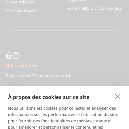
Support IDnow
Vulnerability Disclosure Policy
Mentions légales
LinkedIn
YouTube
Nous contacter
Besoin d'aide ?
Contactez nous ici
.
IDnow GmbH (HQ)
À propos des cookies sur ce site
Auenstraße 100, 80469 Munich, Germany
Nous utilisons les cookies pour collecter et analyser des
Heures d'ouverture
informations sur les performances et l'utilisation du site,
pour fournir des fonctionnalités de médias sociaux et
Centre d'identification
pour améliorer et personnaliser le contenu et les