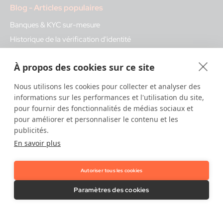
Blog - Articles populaires
Banques & KYC sur-mesure
Historique de la vérification d'identité
L'essentiel sur l'AMLR
À propos des cookies sur ce site
Le vrai visage de la fraude
L'utilisation des eID
Nous utilisons les cookies pour collecter et analyser des
Les composants clés du KYC
informations sur les performances et l'utilisation du site,
pour fournir des fonctionnalités de médias sociaux et
pour améliorer et personnaliser le contenu et les
Glossary - Termes populaires
publicités.
En savoir plus
eIDAS
AMLD6
Autoriser tous les cookies
Fraude par ressemblance
Services de confiance qualifiés
Paramètres des cookies
Nos solutions