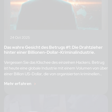
24 Oct 2025
Das wahre Gesicht des Betrugs #1: Die Drahtzieher
hinter einer Billionen-Dollar-Kriminalindustrie.
Vergessen Sie das Klischee des einzelnen Hackers. Betrug
ist heute eine globale Industrie mit einem Volumen von über
einer Billion US-Dollar, die von organisierten kriminellen
Netzwerken betrieben wird. Diese agieren aus industriell
Mehr erfahren
organisierten Standorten in Südostasien, Afrika und
Osteuropa. Die Gruppen setzen auf ausgebeutete
Arbeitskräfte, Unternehmensstrukturen und
hochentwickelte technologische Infrastruktur, um weltweit
Opfer zu täuschen. Banken sehen sich dadurch mit