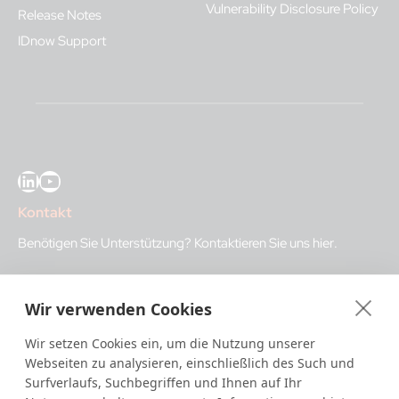
Vulnerability Disclosure Policy
Release Notes
IDnow Support
LinkedIn
YouTube
Kontakt
Benötigen Sie Unterstützung?
Kontaktieren Sie uns hier
.
IDnow GmbH (HQ)
Wir verwenden Cookies
Auenstraße 100, 80469 Munich, Germany
Wir setzen Cookies ein, um die Nutzung unserer
Geschäftszeiten
Webseiten zu analysieren, einschließlich des Such und
Surfverlaufs, Suchbegriffen und Ihnen auf Ihr
I
dent-Center