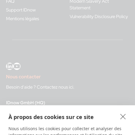
FAQ
Modern Slavery Act
Statement
Support IDnow
Vulnerability Disclosure Policy
Mentions légales
LinkedIn
YouTube
Nous contacter
Besoin d'aide ?
Contactez nous ici
.
IDnow GmbH (HQ)
Auenstraße 100, 80469 Munich, Germany
À propos des cookies sur ce site
Heures d'ouverture
Nous utilisons les cookies pour collecter et analyser des