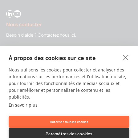
LinkedIn
YouTube
Nous contacter
Besoin d'aide ?
Contactez nous ici
.
IDnow GmbH (HQ)
À propos des cookies sur ce site
Auenstraße 100, 80469 Munich, Germany
Nous utilisons les cookies pour collecter et analyser des
Heures d'ouverture
informations sur les performances et l'utilisation du site,
pour fournir des fonctionnalités de médias sociaux et
Centre d'identification
pour améliorer et personnaliser le contenu et les
8:00 – 12:00. CET - service diurne
publicités.
12:00 – 20:00 CET - service nocturne
En savoir plus
IT
24/7
Autoriser tous les cookies
Copyright © 2026 IDnow.
Paramètres des cookies