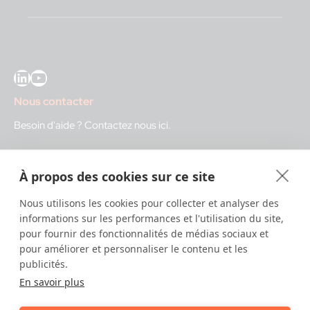
LinkedIn
YouTube
Nous contacter
Besoin d'aide ?
Contactez nous ici
.
IDnow GmbH (HQ)
À propos des cookies sur ce site
Auenstraße 100, 80469 Munich, Germany
Nous utilisons les cookies pour collecter et analyser des
Heures d'ouverture
informations sur les performances et l'utilisation du site,
pour fournir des fonctionnalités de médias sociaux et
Centre d'identification
pour améliorer et personnaliser le contenu et les
8:00 – 12:00. CET - service diurne
publicités.
12:00 – 20:00 CET - service nocturne
En savoir plus
IT