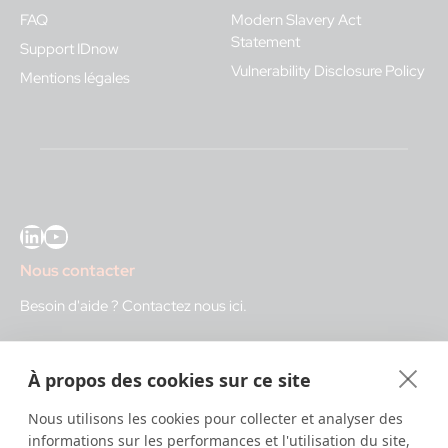
FAQ
Modern Slavery Act
Statement
Support IDnow
Vulnerability Disclosure Policy
Mentions légales
LinkedIn
YouTube
Nous contacter
Besoin d'aide ?
Contactez nous ici
.
IDnow GmbH (HQ)
À propos des cookies sur ce site
Auenstraße 100, 80469 Munich, Germany
Nous utilisons les cookies pour collecter et analyser des
Heures d'ouverture
informations sur les performances et l'utilisation du site,