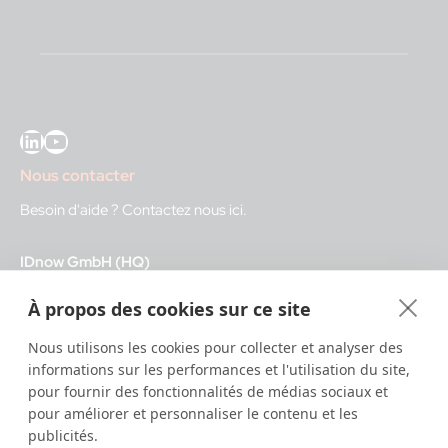
LinkedIn
YouTube
Nous contacter
Besoin d'aide ?
Contactez nous ici
.
IDnow GmbH (HQ)
Auenstraße 100, 80469 Munich, Germany
À propos des cookies sur ce site
Heures d'ouverture
Nous utilisons les cookies pour collecter et analyser des
informations sur les performances et l'utilisation du site,
Centre d'identification
pour fournir des fonctionnalités de médias sociaux et
8:00 – 12:00. CET - service diurne
pour améliorer et personnaliser le contenu et les
12:00 – 20:00 CET - service nocturne
publicités.