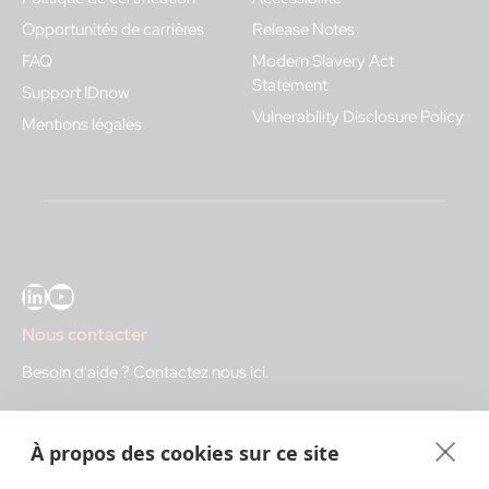
Opportunités de carrières
Release Notes
FAQ
Modern Slavery Act
Statement
Support IDnow
Vulnerability Disclosure Policy
Mentions légales
LinkedIn
YouTube
Nous contacter
Besoin d'aide ?
Contactez nous ici
.
IDnow GmbH (HQ)
À propos des cookies sur ce site
Auenstraße 100, 80469 Munich, Germany