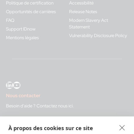
Politique de certification
Accessibilité
Opportunités de carrières
Release Notes
FAQ
Modern Slavery Act
Statement
Support IDnow
Vulnerability Disclosure Policy
Mentions légales
LinkedIn
YouTube
Nous contacter
Besoin d'aide ?
Contactez nous ici
.
IDnow GmbH (HQ)
À propos des cookies sur ce site
Auenstraße 100, 80469 Munich, Germany