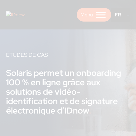
Skip
to
FR
content
ÉTUDES DE CAS
Solaris permet un onboarding
100 % en ligne grâce aux
solutions de vidéo-
identification et de signature
électronique d’IDnow