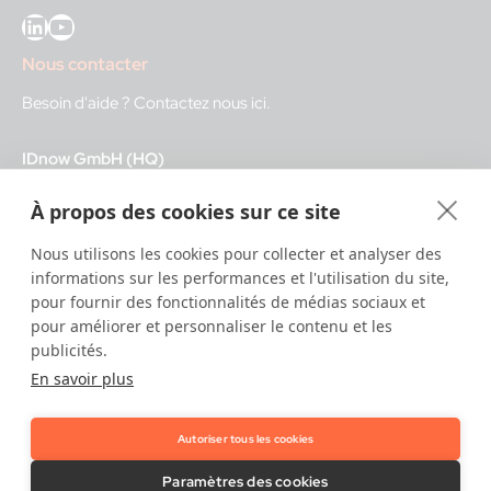
LinkedIn
YouTube
Nous contacter
Besoin d'aide ?
Contactez nous ici
.
IDnow GmbH (HQ)
Auenstraße 100, 80469 Munich, Germany
À propos des cookies sur ce site
Heures d'ouverture
Nous utilisons les cookies pour collecter et analyser des
informations sur les performances et l'utilisation du site,
Centre d'identification
pour fournir des fonctionnalités de médias sociaux et
8:00 – 12:00. CET - service diurne
pour améliorer et personnaliser le contenu et les
12:00 – 20:00 CET - service nocturne
publicités.
En savoir plus
IT
24/7
Autoriser tous les cookies
Copyright © 2026 IDnow.
Paramètres des cookies