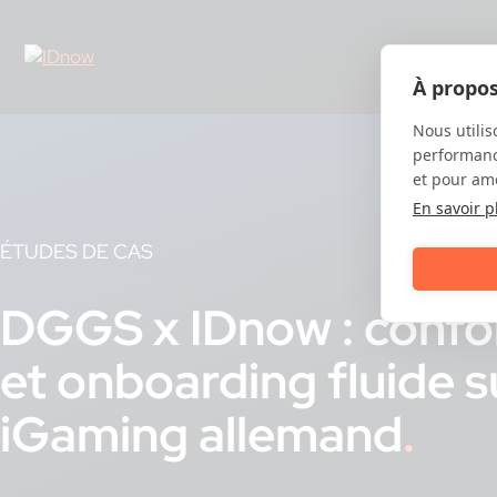
Skip
to
content
À propos
Nous utilis
performance
et pour amé
En savoir p
ÉTUDES DE CAS
DGGS x IDnow : confor
et onboarding fluide s
iGaming allemand