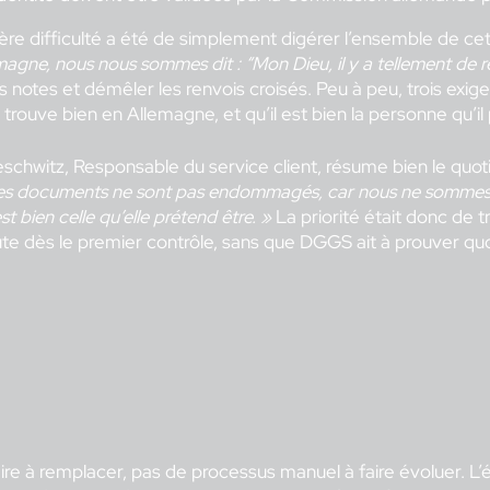
ère difficulté a été de simplement digérer l’ensemble de ce
lemagne, nous nous sommes dit : “Mon Dieu, il y a tellement de r
des notes et démêler les renvois croisés. Peu à peu, trois e
 se trouve bien en Allemagne, et qu’il est bien la personne qu’il
eschwitz, Responsable du service client, résume bien le quot
e les documents ne sont pas endommagés, car nous ne sommes 
st bien celle qu’elle prétend être. »
La priorité était donc de t
oute dès le premier contrôle, sans que DGGS ait à prouver qu
re à remplacer, pas de processus manuel à faire évoluer. L’é