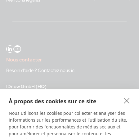
LinkedIn
YouTube
Nous contacter
Besoin d'aide ?
Contactez nous ici
.
IDnow GmbH (HQ)
Auenstraße 100, 80469 Munich, Germany
À propos des cookies sur ce site
Heures d'ouverture
Nous utilisons les cookies pour collecter et analyser des
informations sur les performances et l'utilisation du site,
Centre d'identification
pour fournir des fonctionnalités de médias sociaux et
8:00 – 12:00. CET - service diurne
pour améliorer et personnaliser le contenu et les
12:00 – 20:00 CET - service nocturne