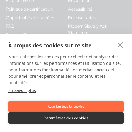
Espace presse
Révocation
Politique de certification
Accessibilité
Opportunités de carrières
Release Notes
FAQ
Modern Slavery Act
Statement
Support IDnow
Vulnerability Disclosure Policy
Mentions légales
À propos des cookies sur ce site
Nous utilisons les cookies pour collecter et analyser des
informations sur les performances et l'utilisation du site,
pour fournir des fonctionnalités de médias sociaux et
pour améliorer et personnaliser le contenu et les
publicités.
LinkedIn
YouTube
En savoir plus
Nous contacter
Autoriser tous les cookies
Besoin d'aide ?
Contactez nous ici
.
Paramètres des cookies
IDnow GmbH (HQ)